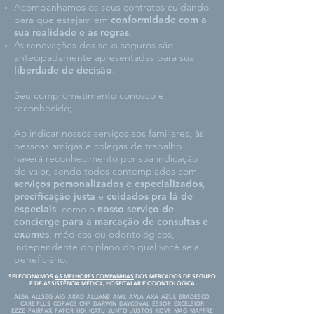
Acompanhamos os seus contratos cuidando
para que estejam em
conformidade com a
sua realidade e às regras
.
As renovações dos seus seguros são
antecipadamente apresentadas para sua
liberdade de decisão
.
Seu comprometimento conosco é
reconhecido;
Ao indicar nossos serviços aos familiares, às
pessoas amigas e colegas de trabalho
haverá reconhecimento por sua indicação
de valor, sendo todos contemplados com
serviços personalizados e especializados
,
precificação justa
e
cuidados pra lá de
especiais
, como o
nosso serviço de
concierge para a marcação de consultas e
exames
, médicos ou odontológicos,
independente do plano do qual você seja
beneficiário.
SELECIONAMOS
AS MELHORES COMPANHIAS
DOS MERCADOS DE SEGURO
E DE ASSISTÊNCIA MÉDICA, HOSPITALAR E ODONTOLÓGICA
ALBA ALLSEG AIG AKAD ALLIANZ AMIL AVLA AXA AZUL BRADESCO
CARE PLUS COFACE CNP DARWIN DAYCOVAL ESSOR EXCELSIOR
EZZE FAIRFAX FATOR HDI ICATU JUNTO JUSTOS KOVR MAG MAPFRE