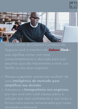
ME
NU
Como cliente da Celarent Corretora de
Reliance
Circle
Seguros você é membro do
o
que significa contar com total
comprometimento e discrição para com
assuntos que são importantes a você, sua
família ou aos seus negócios.
Nossas sugestões comerciais resultam de
uma
inteligência de mercado para
simplificar sua decisão
.
Adotamos a
transparência nos negócios
,
por isso você tem total clareza sobre a
solução que está contratando e isso inclui a
forma como somos remunerados por nossa
atividade profissional.